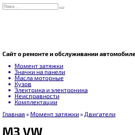
Перейти
Search
к
for:
содержанию
Сайт о ремонте и обслуживании автомобил
Момент затяжки
Значки на панели
Масла моторные
Кузов
Электрика и электроника
Неисправности
Комплектации
Главная
»
Момент затяжки
»
Двигатели
МЗ VW