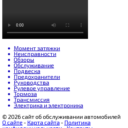
Момент затяжки
Неисправности
Обзоры
Обслуживание
Подвеска
Предохранители
Руководства
Рулевое управление
Тормоза
Трансмиссия
Электрика и электроника
© 2026 сайт об обслуживании автомобилей
О сайте
-
Карта сайта
-
Политика
конфиденциальности
-
Контакты