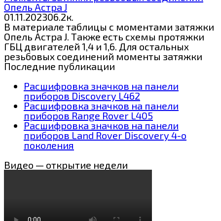
Опель Астра J
01.11.2023
0
6.2к.
В материале таблицы с моментами затяжки
Опель Астра J. Также есть схемы протяжки
ГБЦ двигателей 1,4 и 1,6. Для остальных
резьбовых соединений моменты затяжки
Последние публикации
Расшифровка значков на панели
приборов Discovery L462
Расшифровка значков на панели
приборов Range Rover L405
Расшифровка значков на панели
приборов Land Rover Discovery 4-о
поколения
Видео — открытие недели